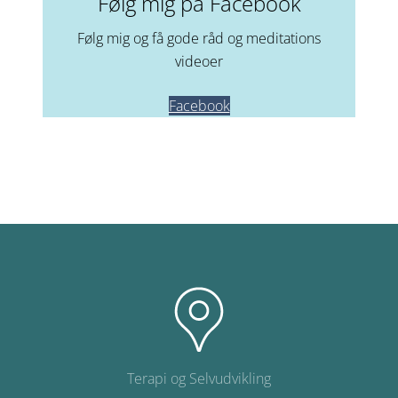
Følg mig på Facebook
Følg mig og få gode råd og meditations
videoer
Facebook
Footer
Terapi og Selvudvikling