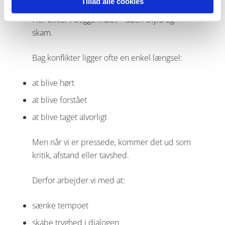
Tillad alle cookies
Her bliver I begge mødt – uden skyld og
skam.
Bag konflikter ligger ofte en enkel længsel:
at blive hørt
at blive forstået
at blive taget alvorligt
Men når vi er pressede, kommer det ud som
kritik, afstand eller tavshed.
Derfor arbejder vi med at:
sænke tempoet
skabe tryghed i dialogen