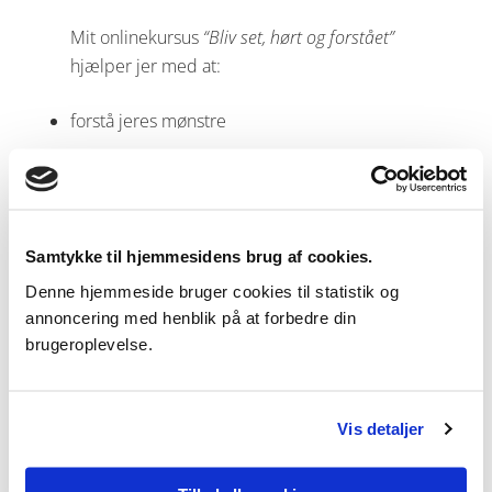
Mit onlinekursus
“Bliv set, hørt og forstået”
hjælper jer med at:
forstå jeres mønstre
kommunikere tydeligere
skabe mere kontakt i hverdagen
Samtykke til hjemmesidens brug af cookies.
Se onlinekurset her
Denne hjemmeside bruger cookies til statistik og
annoncering med henblik på at forbedre din
Et trygt rum til ærlig
brugeroplevelse.
samtale
I terapien skaber jeg et rum, hvor I kan
Vis detaljer
sænke paraderne og begynde at sige det,
der ellers er svært.