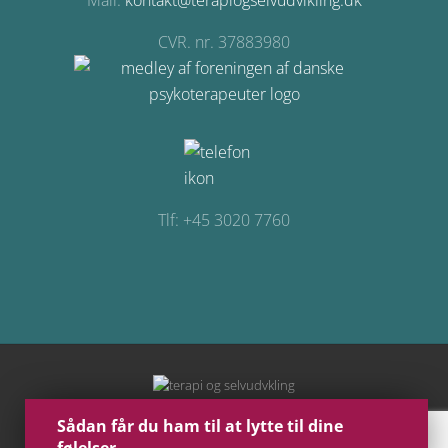
Mail:
kontakt@terapiogselvudvikling.dk
CVR. nr. 37883980
Tlf: +45 3020 7760
Site
Footer
Sådan får du ham til at lytte til dine
Copyright © 2026 · Terapi og Selvudvikling - Grafisk Design udviklet af
Iben Birkemose